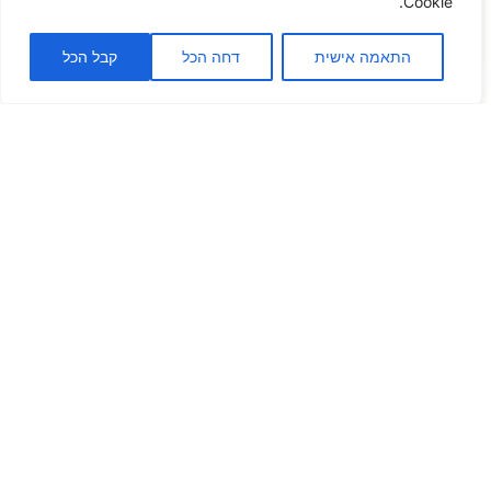
מודרני נכון הוא לא רק עניין
Cookie.
לכתבה המלאה
התאמה אישית
דחה הכל
קבל הכל
עיצוב משרדים: מאחורי הקלעים של יצירת תפאורה
לנשמת הארגון
כמעצבת ותיקה המתמחה בתחום עיצוב חללים למוסדות