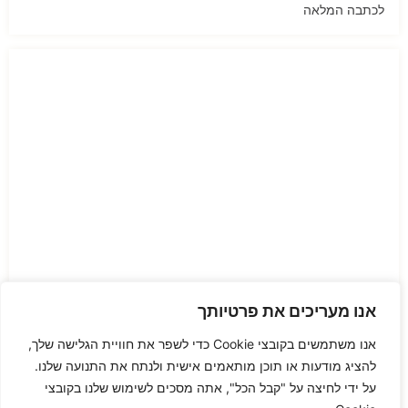
לכתבה המלאה
אנו מעריכים את פרטיותך
אנו משתמשים בקובצי Cookie כדי לשפר את חוויית הגלישה שלך,
עיצוב פנים מודרני: זירת הקרב על תשומת הלב של
להציג מודעות או תוכן מותאמים אישית ולנתח את התנועה שלנו.
הלקוחות
בעולם התחרותי של היום, עיצוב חנות בעל סגנון עיצוב
על ידי לחיצה על "קבל הכל", אתה מסכים לשימוש שלנו בקובצי